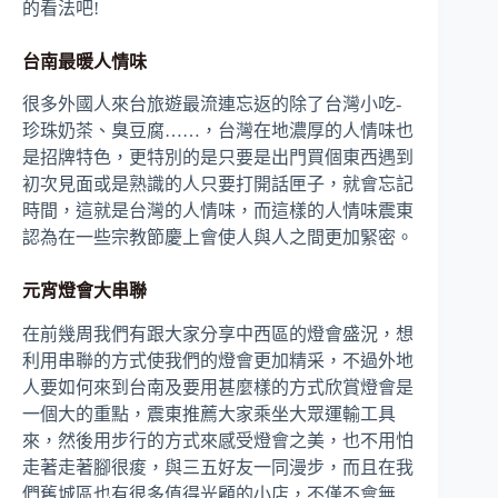
的看法吧!
台南最暖人情味
很多外國人來台旅遊最流連忘返的除了台灣小吃-
珍珠奶茶、臭豆腐……，台灣在地濃厚的人情味也
是招牌特色，更特別的是只要是出門買個東西遇到
初次見面或是熟識的人只要打開話匣子，就會忘記
時間，這就是台灣的人情味，而這樣的人情味震東
認為在一些宗教節慶上會使人與人之間更加緊密。
元宵燈會大串聯
在前幾周我們有跟大家分享中西區的燈會盛況，想
利用串聯的方式使我們的燈會更加精采，不過外地
人要如何來到台南及要用甚麼樣的方式欣賞燈會是
一個大的重點，震東推薦大家乘坐大眾運輸工具
來，然後用步行的方式來感受燈會之美，也不用怕
走著走著腳很痠，與三五好友一同漫步，而且在我
們舊城區也有很多值得光顧的小店，不僅不會無