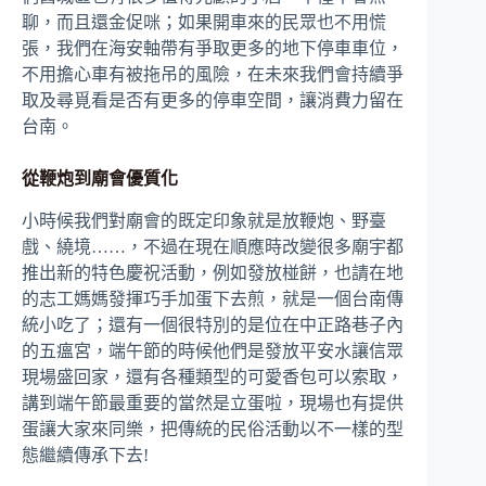
聊，而且還金促咪；如果開車來的民眾也不用慌
張，我們在海安軸帶有爭取更多的地下停車車位，
不用擔心車有被拖吊的風險，在未來我們會持續爭
取及尋覓看是否有更多的停車空間，讓消費力留在
台南。
從鞭炮到廟會優質化
小時候我們對廟會的既定印象就是放鞭炮、野臺
戲、繞境……，不過在現在順應時改變很多廟宇都
推出新的特色慶祝活動，例如發放椪餅，也請在地
的志工媽媽發揮巧手加蛋下去煎，就是一個台南傳
統小吃了；還有一個很特別的是位在中正路巷子內
的五瘟宮，端午節的時候他們是發放平安水讓信眾
現場盛回家，還有各種類型的可愛香包可以索取，
講到端午節最重要的當然是立蛋啦，現場也有提供
蛋讓大家來同樂，把傳統的民俗活動以不一樣的型
態繼續傳承下去!