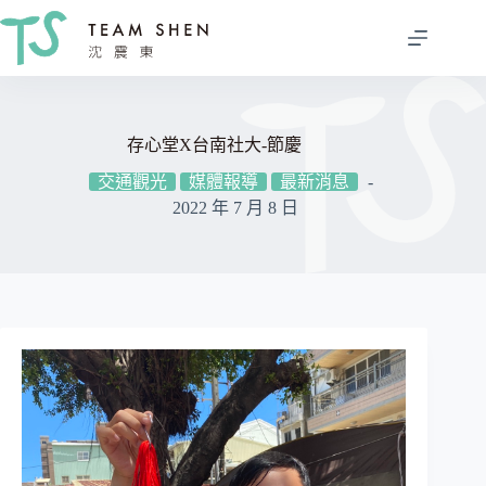
跳
至
主
要
內
容
存心堂X台南社大-節慶
交通觀光
媒體報導
最新消息
2022 年 7 月 8 日