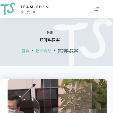
跳
至
主
要
內
分類
容
質詢與提案
首頁
最新消息
質詢與提案