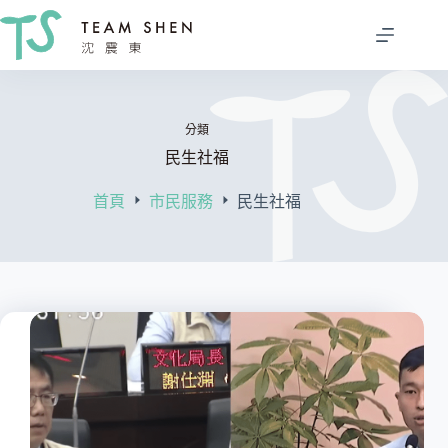
跳
至
主
要
內
分類
容
民生社福
首頁
市民服務
民生社福