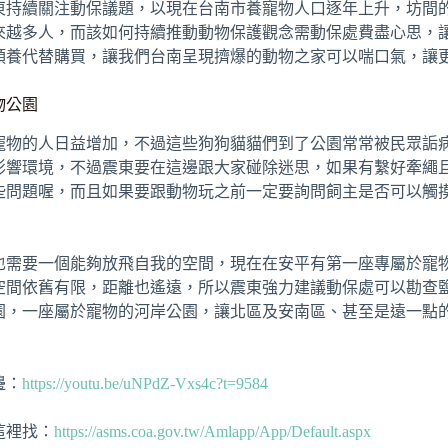
東持續關注動保議題，以現在台南市養寵物人口逐年上升，坊間
來越多人，而該如何持續推動動物保護觀念需動保處費盡心思，
領養代替購買，讓我們台南呈現擠爆的動物之家可以喘口氣，讓
物公園
寵物的人日益增加，不過這些狗狗貓貓們到了公園常常被民眾詬
影響環境，不過震東要在這邊跟大家碰除迷思，如果有繫好牽繩
些問題喔，而且如果要跟動物玩之前一定要詢問飼主是否可以觸
也需要一個能夠放飛自我的空間，現在在安平有第一座專屬於寵
空間依舊有限，距離也遙遠，所以震東強力建議動保處可以勘查
園，一座屬於寵物的河岸公園，讓北區及安南區、甚至是遠一點
邊：
https://youtu.be/uNPdZ-Vxs4c?t=9584
這裡找：
https://asms.coa.gov.tw/Amlapp/App/Default.aspx