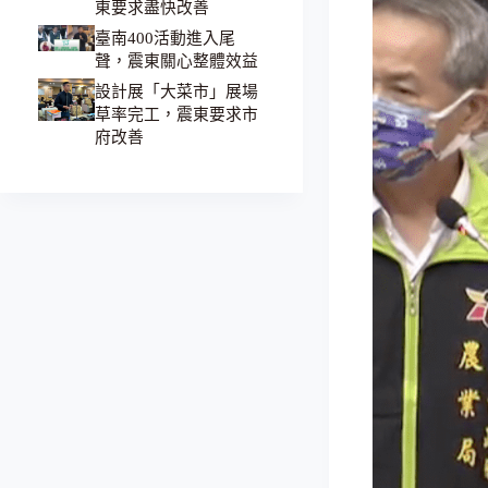
東要求盡快改善
臺南400活動進入尾
聲，震東關心整體效益
設計展「大菜市」展場
草率完工，震東要求市
府改善