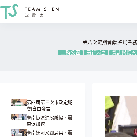
跳
至
主
要
內
容
第八次定期會|農業局業
工務公園
最新消息
質詢與提案
第四屆第三次市政定期
會|自由發言
臺南捷運進展緩慢，震
東促加速
臺南運河又飄惡臭，震