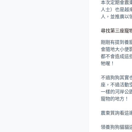
本次定期會震
人士）也是越
人，並推廣以
尋找第三座寵
剛剛有提到養
會隨地大小便
都不會造成這
牠喔！
不過狗狗其實
座，不過活動
一樣的河岸公
寵物的地方！
震東質詢看這
領養狗狗貓貓