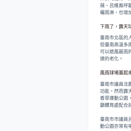
薇、呂維胤呼
曬雨淋，也增
下雨了，露天
臺南市北區的
但臺南高溫多
可以遮風蔽雨
速的老化。
風雨球場蓋起來
臺南市議員沈
功能，然而露
香草運動公園
籲體育處配合
臺南市市議員
動公園亦常有