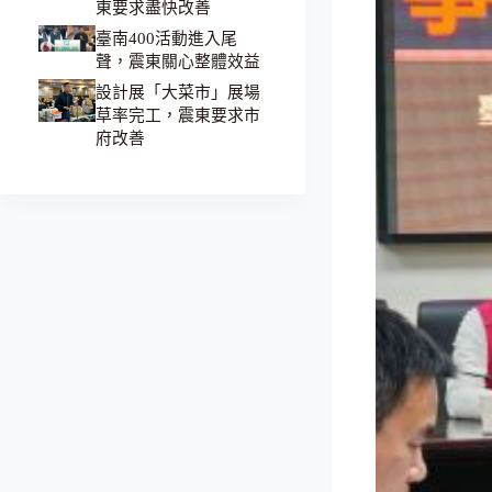
東要求盡快改善
臺南400活動進入尾
聲，震東關心整體效益
設計展「大菜市」展場
草率完工，震東要求市
府改善