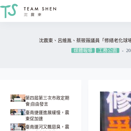
跳
至
主
要
內
容
沈震東、呂維胤、蔡筱薇議員「修繕老化球場
媒體報導
工務公園
20
第四屆第三次市政定期
會|自由發言
臺南捷運進展緩慢，震
東促加速
臺南運河又飄惡臭，震