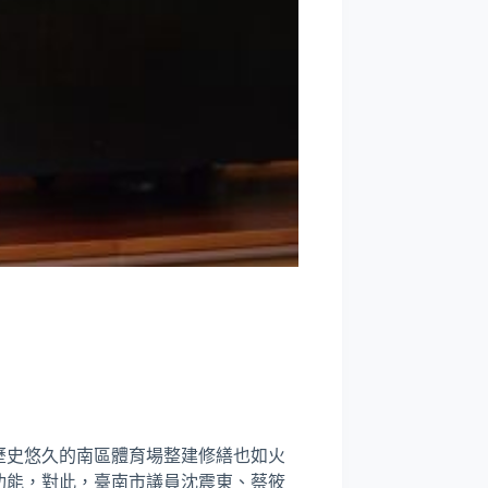
歷史悠久的南區體育場整建修繕也如火
功能，對此，臺南市議員沈震東、蔡筱