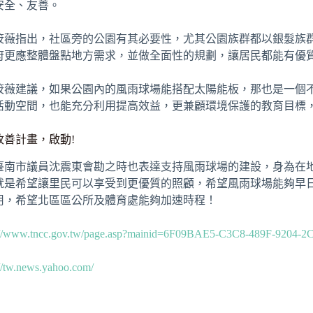
安全、友善。
筱薇指出，社區旁的公園有其必要性，尤其公園族群都以銀髮族
府更應整體盤點地方需求，並做全面性的規劃，讓居民都能有優
筱薇建議，如果公園內的風雨球場能搭配太陽能板，那也是一個
活動空間，也能充分利用提高效益，更兼顧環境保護的教育目標
改善計畫，啟動!
臺南市議員沈震東會勘之時也表達支持風雨球場的建設，身為在
就是希望讓里民可以享受到更優質的照顧，希望風雨球場能夠早
用，希望北區區公所及體育處能夠加速時程！
s://www.tncc.gov.tw/page.asp?mainid=6F09BAE5-C3C8-489F-9204
://tw.news.yahoo.com/