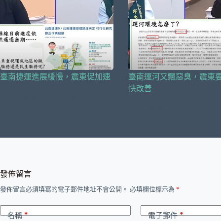
臺南捷運進展緩慢，震東促加速
臺南運河又飄惡臭，震東
快改善
2024 年 11 月 13 日
2024 年 11 月 13 日
發佈留言
發佈留言必須填寫的電子郵件地址不會公開。
必填欄位標示為
*
*
*
名稱
電子郵件