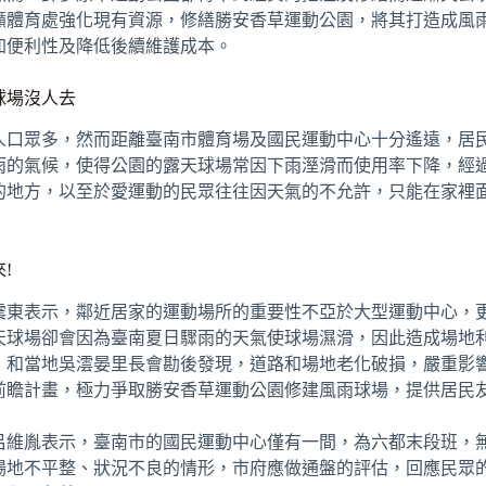
籲體育處強化現有資源，修繕勝安香草運動公園，將其打造成風
加便利性及降低後續維護成本。
球場沒人去
人口眾多，然而距離臺南市體育場及國民運動中心十分遙遠，居
雨的氣候，使得公園的露天球場常因下雨溼滑而使用率下降，經
的地方，以至於愛運動的民眾往往因天氣的不允許，只能在家裡
!
震東表示，鄰近居家的運動場所的重要性不亞於大型運動中心，
天球場卻會因為臺南夏日驟雨的天氣使球場濕滑，因此造成場地
，和當地吳澐晏里長會勘後發現，道路和場地老化破損，嚴重影
前瞻計畫，極力爭取勝安香草運動公園修建風雨球場，提供居民
呂維胤表示，臺南市的國民運動中心僅有一間，為六都末段班，
場地不平整、狀況不良的情形，市府應做通盤的評估，回應民眾