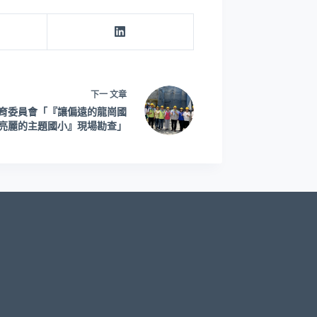
下一
文章
育委員會「『讓偏遠的龍崗國
亮麗的主題國小』現場勘查」