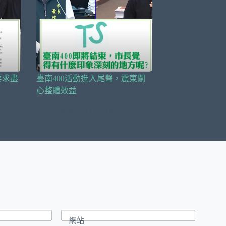
要求盡
臺南400活動進入尾聲，震東關
心整體效益
2024 年 11 月 13 日
網站