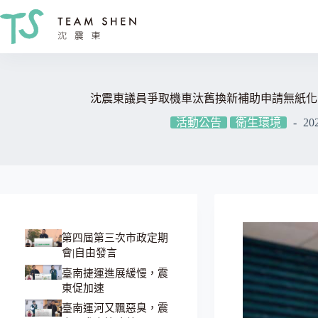
跳
至
主
要
內
容
沈震東議員爭取機車汰舊換新補助申請無紙化
活動公告
衛生環境
20
第四屆第三次市政定期
會|自由發言
臺南捷運進展緩慢，震
東促加速
臺南運河又飄惡臭，震