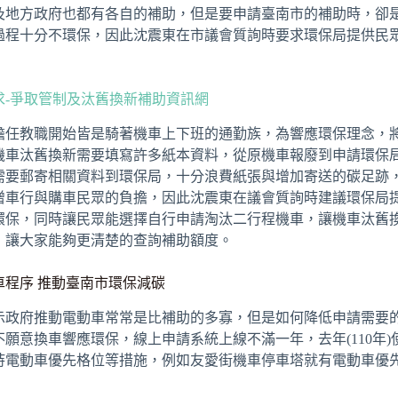
及地方政府也都有各自的補助，但是要申請臺南市的補助時，卻
過程十分不環保，因此沈震東在市議會質詢時要求環保局提供民
求-爭取管制及汰舊換新補助資訊網
擔任教職開始皆是騎著機車上下班的通勤族，為響應環保理念，
機車汰舊換新需要填寫許多紙本資料，從原機車報廢到申請環保
需要郵寄相關資料到環保局，十分浪費紙張與增加寄送的碳足跡
增車行與購車民眾的負擔，因此沈震東在議會質詢時建議環保局
環保，同時讓民眾能選擇自行申請淘汰二行程機車，讓機車汰舊
，讓大家能夠更清楚的查詢補助額度。
車程序 推動臺南市環保減碳
示政府推動電動車常常是比補助的多寡，但是如何降低申請需要
願意換車響應環保，線上申請系統上線不滿一年，去年(110年
持電動車優先格位等措施，例如友愛街機車停車塔就有電動車優