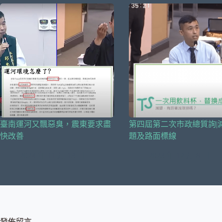
臺南運河又飄惡臭，震東要求盡
第四屆第二次市政總質詢|
快改善
題及路面標線
2024 年 11 月 13 日
2023 年 12 月 8 日
發佈留言