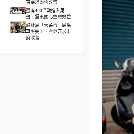
東要求盡快改善
臺南400活動進入尾
聲，震東關心整體效益
設計展「大菜市」展場
草率完工，震東要求市
府改善