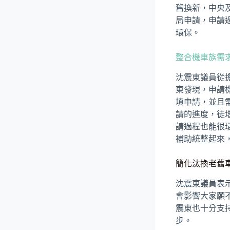
舊換新，中央
局申請，申請
環保。
整合機車族需
沈震東議員從
東發現，申請
填申請，並且
請的進度，徒
請過程也能很
補助統整起來
簡化汰換老舊
沈震東議員表
會影響大家願不
震東也十分支
步。