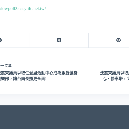
//lowpoll2.easylife.net.tw/
上一
文章
沈震東議員爭取仁愛里活動中心成為銀髮健身
沈震東議員爭取
俱樂部，讓台南長照更全面!
心、停車塔，