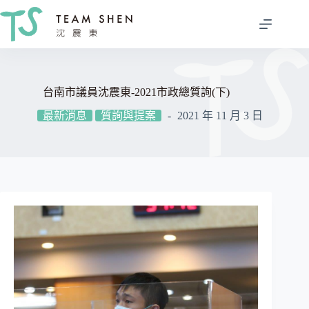
跳
至
主
要
內
容
台南市議員沈震東-2021市政總質詢(下)
最新消息
質詢與提案
2021 年 11 月 3 日