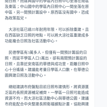
間日照，而建興國中的學區內日照中心坐落在南區
及東區；中山國中的學區內日照中心一間坐落在原
中區，另一間預計籌設中。原西區沒有國中，恐成
為政策孤兒。
大涼社區已過35年耐用年限，可以拆除重建。且
在西區缺乏日照的地點，可以將大涼社區重建成多
功能複合日照及社區活動中心。
民德學區有3萬多人，但僅有一間預計籌設的日
照，而延平學區人口1萬出，卻有兩間預計籌設的
日照，且靠近安南區的華德與成功里，距離日照中
心十分遙遠。建議能考量日學區人口數，在華德公
園興建日照及活動中心。
總結建請市府盤點目前日照布建情形，將資源匱
乏區的長照資源補足補齊。一學區一日照可能造成
資源不均，而大涼社區活動中心與華德公園，建議
市府能配合中央整建長照衛福據點計畫，協助興建