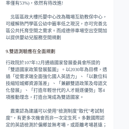
率僅有53%)，依然有待改進!
北區區政大樓托嬰中心改為職場互助教保中心，
可緩解熱門學區公幼中籤率低之現況，亦可完善北
區公共托育空間之需求。而成德停車場空出空間加
以提供嬰幼兒服務空間規劃
9.雙語測驗應在全面規劃
行政院於107年12月通過國家發展委員會所提的
「雙語國家政策發展藍圖」。以2030年為目標，透
過「從需求端全面強化國人英語力」、「以數位科
技縮短城鄉資源落差」、「兼顧雙語政策及母語文
化發展」、「打造年輕世代的人才競逐優勢」等4
項推動理念，打造台灣成為雙語國家。
震東認為建議可以使用”檢測制度”取代”考試制
度”，有更多次機會而非一次定生死。多數國際認
定的英語檢測於偏鄉並無考場，或距離考場甚遠；