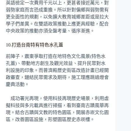
英語檢定一次費用千元以上，更甚者接近萬元，對
弱勢家庭而言恐成重擔。所以針對偏鄉與弱勢需有
更全面性的規劃，以免擴大教育城鄉差距或是拉大
學子們差異。在雙語政策推動上應更具經驗，配合
中央政策的推動亦須全盤考量、循序漸進。
10.打造台南特有特色水孔蓋
前陣子，震東爭取打造在地特色文化風景(特色水
孔蓋)、帶動地方創生及觀光效益、提升民眾對水
利設施的印象。而普濟殿歷史街區改造計畫已經開
啟審查，鏈結民眾需求及期待，施工理應跳過燈會
慶典活動。
成功署光再現，使用科技再現歷史場景，利用虛
擬科技與多元載具進行掃描，看到臺南古蹟風華再
現。結合古蹟與文教的特色園區，開展赤崁文化園
區，改善園區設施，形塑園區歷史赤崁樓。