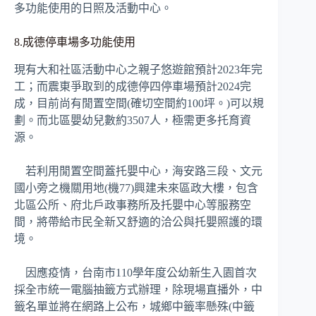
多功能使用的日照及活動中心。
8.成德停車場多功能使用
現有大和社區活動中心之親子悠遊館預計2023年完
工；而震東爭取到的成德停四停車場預計2024完
成，目前尚有閒置空間(確切空間約100坪。)可以規
劃。而北區嬰幼兒數約3507人，極需更多托育資
源。
若利用閒置空間蓋托嬰中心，海安路三段、文元
國小旁之機關用地(機77)興建未來區政大樓，包含
北區公所、府北戶政事務所及托嬰中心等服務空
間，將帶給市民全新又舒適的洽公與托嬰照護的環
境。
因應疫情，台南市110學年度公幼新生入園首次
採全市統一電腦抽籤方式辦理，除現場直播外，中
籤名單並將在網路上公布，城鄉中籤率懸殊(中籤