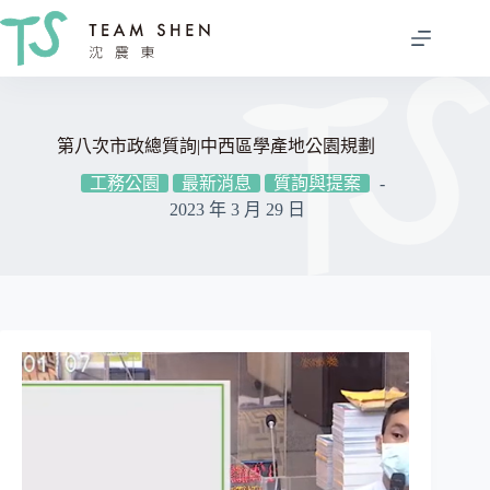
跳
至
主
要
內
容
第八次市政總質詢|中西區學產地公園規劃
工務公園
最新消息
質詢與提案
2023 年 3 月 29 日