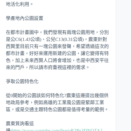
地活化利用。
學產地內公園設置
在都市計畫圖中，我們發現有兩塊公園用地，分別
是公C6(1.43公頃)、公兒C13(0.31公頃)，震東針對
西賢里目前只有一塊公園來發聲，希望透過這次的
都市計畫，好好來運用新建的公園，讓它變得有特
色，加上未來西賢人口將會增加，也是中西安平往
來的門戶，所以請市府重視這裡的需求。
爭取公園特色化
從0開始的公園該如何特色化?震東這邊提出幾個供
地政局參考，例如高雄的工業風公園是緊鄰工業
區，或是交通主題特色公園都是值得考量的範例。
震東質詢看這
邊:
https://www.youtube.com/live/oR2Px3DNOTA?