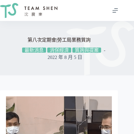
跳
至
主
要
內
容
第八次定期會|勞工局業務質詢
最新消息
消保經濟
質詢與提案
2022 年 8 月 5 日