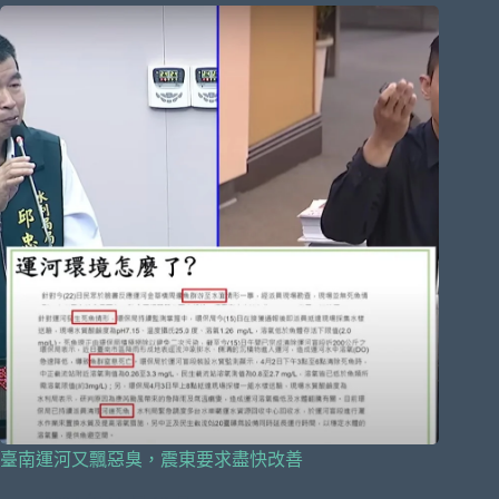
臺南運河又飄惡臭，震東要求盡快改善