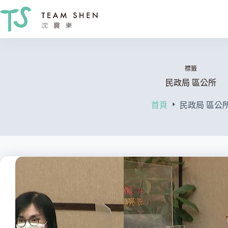
跳
至
主
要
內
容
標籤
民政局 區公所
首頁
民政局 區公